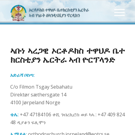
ኣቡነ ኣረጋዊ ኦርቶዶክስ ተዋህዶ ቤተ
ክርስቲያን ኤርትራ ኣብ ዮርፕላንድ
አድራሻ ቦስጣ:
C/o Filmon Tsgay Sebahatu
Direktør sæthersgate 14
4100 Jørpeland Norge
ቴሌ:
+47 47184106 ቀሺ ገብረኪሮስ ወይ ካኣ : +47 409 824
48 ዲያቆን ፍሊሞን
ኢሜይል:
orthodoxchurch.jorpeland@eotcs.se