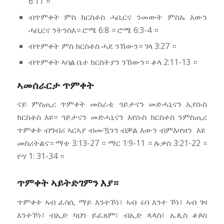
6:11 ።
ብጥምቀት ምስ ክርስቶስ ሓቢርና ንመውት ምስኡ እውን
ሓቢርና ንትንስእ። ሮሜ 6:8 ። ሮሜ 6:3-4 ።
ብጥምቀት ምስ ክርስቶስ ሓደ ንኸውን። ገላ 3:27 ።
ብጥምቀት ኣባል ቤተ ክርስትያን ንኸውን። ቆላ 2:11-13 ።
ኣመሰራርታ ጥምቀት
ናይ ምስጢረ ጥምቀት መስራቲ ጎይታናን መድሓኒናን ኢየሱስ
ክርስቶስ እዩ። ጎይታናን መድሓኒናን እየሱስ ክርስቶስ ንምስጢረ
ጥምቀት ብግብሪ ኣርኣያ ብሙዃንን ብቓል እውን ብምእዛዝን እዩ
መስሪትልና። ማቴ 3:13-27 ። ማር 1:9-11 ። ሉቃስ 3:21-22 ።
ዮሃ 1: 31-34 ።
ጥምቀት ኣይትድገምን እያ።
ጥምቀት ኣብ ፈሳሲ ማይ እንተኾነ፣ ኣብ ሩባ እንተ ኾነ፣ ኣብ ገዛ
እንተኾነ፣ ብኢድ ካህን ይፈጸም፣ ብኢድ ጳጳስ፣ ኤጲስ ቆጶስ