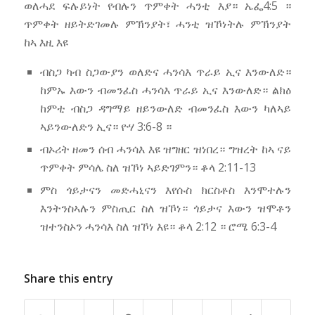
ወለሓደ ፍሉይነት የብሉን ጥምቀት ሓንቲ እያ። ኤፌ4:5 ።
ጥምቀት ዘይትድገመሉ ምኽንያት፣ ሓንቲ ዝኾነትሉ ምኽንያት
ከኣ እዚ እዩ
ብስጋ ካብ ስጋውያን ወለድና ሓንሳእ ጥራይ ኢና እንውለድ።
ከምኡ እውን ብመንፈስ ሓንሳእ ጥራይ ኢና እንውለድ። ልክዕ
ከምቲ ብስጋ ዳግማይ ዘይንውለድ ብመንፈስ እውን ካለኣይ
ኣይንውለድን ኢና። ዮሃ 3:6-8 ።
ብኦሪት ዘመን ሰብ ሓንሳእ እዩ ዝግዘር ዝነበረ። ግዝረት ከኣ ናይ
ጥምቀት ምሳሌ ስለ ዝኾነ ኣይድገምን። ቆላ 2:11-13
ምስ ጎይታናን መድሓኒናን እየሱስ ክርስቶስ እንሞተሉን
እንትንስኣሉን ምስጢር ስለ ዝኾነ። ጎይታና እውን ዝሞቶን
ዝተንስኦን ሓንሳእ ስለ ዝኾነ እዩ። ቆላ 2:12 ። ሮሜ 6:3-4
Share this entry