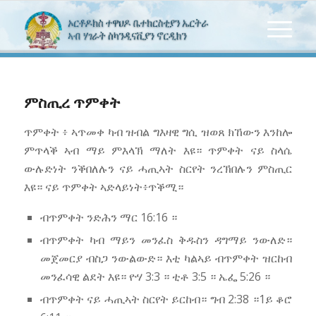
ምስጢረ ጥምቀት
ጥምቀት ፥ ኣጥመቀ ካብ ዝብል ግእዛዊ ግሲ ዝወጸ ክኸውን እንከሎ
ምጥላቕ ኣብ ማይ ምእላኽ ማለት እዩ። ጥምቀት ናይ ስላሴ
ውሉድነት ንቕበለሉን ናይ ሓጢኣት ስርየት ንረኽበሉን ምስጢር
እዩ። ናይ ጥምቀት ኣድላይነት፥ጥቕሚ።
ብጥምቀት ንድሕን ማር 16:16 ።
ብጥምቀት ካብ ማይን መንፈስ ቅዱስን ዳግማይ ንውለድ።
መጀመርያ ብስጋ ንውልውድ። እቲ ካልኣይ ብጥምቀት ዝርከብ
መንፈሳዊ ልደት እዩ። ዮሃ 3:3 ። ቲቶ 3:5 ። ኤፌ 5:26 ።
ብጥምቀት ናይ ሓጢኣት ስርየት ይርከብ። ግብ 2:38 ።1ይ ቆሮ