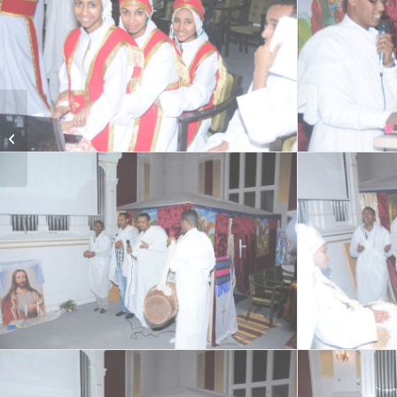
መንፈሳዊ ጉባኤ 2013