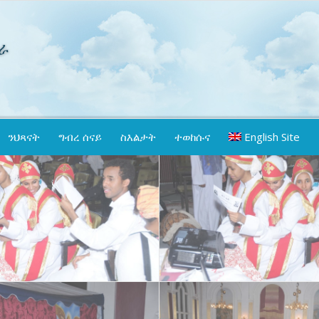
ንህጻናት
ግብረ ሰናይ
ስእልታት
ተወከሱና
English Site