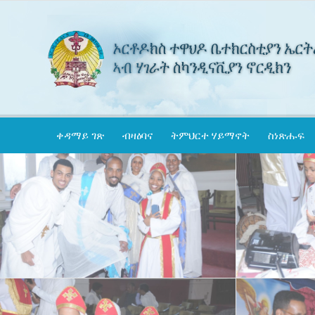
ቀዳማይ ገጽ
ብዛዕባና
ትምህርተ ሃይማኖት
ስነጽሑፍ